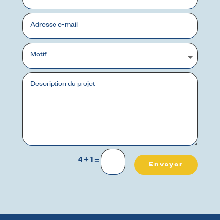
4 + 1
=
Envoyer